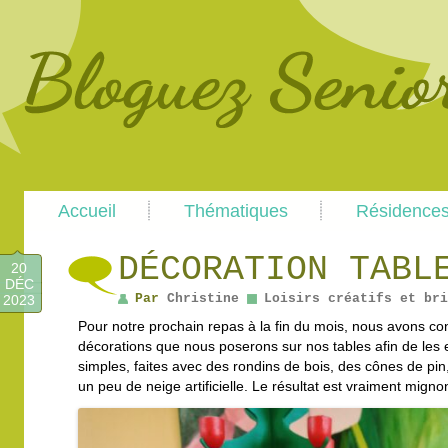
Main
Skip
Skip
Accueil
Thématiques
Résidence
menu
to
to
primary
secondary
content
content
DÉCORATION TABL
20
DÉC
Par
Christine
Loisirs créatifs et bri
2023
Pour notre prochain repas à la fin du mois, nous avons co
décorations que nous poserons sur nos tables afin de les e
simples, faites avec des rondins de bois, des cônes de pin
un peu de neige artificielle. Le résultat est vraiment migno