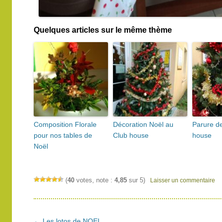
Quelques articles sur le même thème
Composition Florale
Décoration Noël au
Parure de
pour nos tables de
Club house
house
Noël
(
40
votes, note :
4,85
sur 5)
Laisser un commentaire
Navigation
←
Les lotos de NOEL