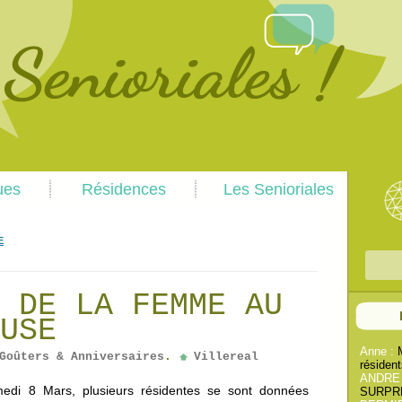
Skip
Skip
ues
Résidences
Les Senioriales
to
to
primary
secondary
content
content
E
R
e
 DE LA FEMME AU
c
USE
h
e
Anne :
Goûters & Anniversaires
.
Villereal
résident
r
ANDRE
edi 8 Mars, plusieurs résidentes se sont données
c
SURPREN