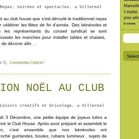
Marseill
Repas, soirées et spectacles
.
Villereal
L’esplaï
pour pêc
st au club house que s’est déroulé le traditionnel repas
6 views
r célébrer les fêtes de fin d’année. Des bénévoles et
s les représentants du conseil syndical se sont
roussés les manches pour installer tables et chaises,
s de décorer afin …
A
r
c
r 5)
Commentez l'article !
h
i
v
e
ION NOËL AU CLUB
s
d
’
a
r
Loisirs créatifs et bricolage
.
Villereal
t
i
di 3 Décembre, une petite équipe de joyeux lutins a
c
oré le Club House. Après avoir préparé et assemblé le
l
pin, c’est ensemble que nos bénévoles ont
e
s
roché guirlandes, boules, rubans lumineux , sujets de