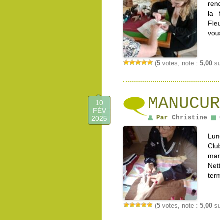
ren
la
Fle
vou
(
5
votes, note :
5,00
su
MANUCUR
10
FÉV
Par
Christine
2025
Lun
Clu
man
Net
ter
(
5
votes, note :
5,00
su