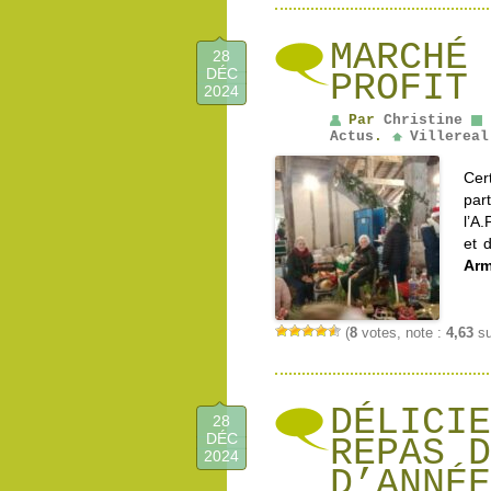
MARCHÉ 
28
DÉC
PROFIT 
2024
Par
Christine
Actus
.
Villereal
Cer
part
l’A
et 
Arm
(
8
votes, note :
4,63
su
DÉLICIE
28
DÉC
REPAS D
2024
D’ANNÉE