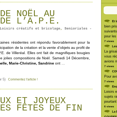
DE NOËL AU
DE L’A.P.E.
Et 
bien pri
Loisirs créatifs et bricolage
,
Senioriales -
suivants
pour les
7 views
taines résidentes ont répondu favorablement pour la
Les
icipation de la création et la vente d’objets au profit de
La grisai
.P.E. de Villeréal. Elles ont fait de magnifiques bougies
vous réc
de jolies compositions de Noël. Samedi 14 Décembre,
avions m
elle, Marie-Christine, Sandrine
ont …
7 views
CO
Pour avoi
r 5)
Commentez l'article !
7 views
Enq
Loisirs 
sujets r
UX ET JOYEUX
pourtant
ES FÊTES DE FIN
6 views
La
GOUDES à