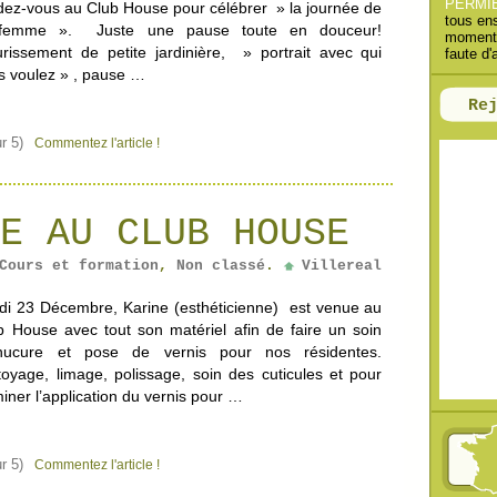
PERMI
dez-vous au Club House pour célébrer » la journée de
h
tous en
 femme ». Juste une pause toute en douceur!
moments
e
urissement de petite jardinière, » portrait avec qui
faute d'
r
s voulez » , pause …
Re
:
r 5)
Commentez l'article !
E AU CLUB HOUSE
Cours et formation
,
Non classé
.
Villereal
di 23 Décembre, Karine (esthéticienne) est venue au
b House avec tout son matériel afin de faire un soin
ucure et pose de vernis pour nos résidentes.
toyage, limage, polissage, soin des cuticules et pour
miner l’application du vernis pour …
r 5)
Commentez l'article !