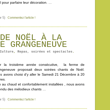
l pour parfaire leur décoration. …
r 5)
Commentez l'article !
DE NOËL À LA
E GRANGENEUVE
Culture
,
Repas, soirées et spectacles
.
r la troisième année consécutive, la ferme de
ngeneuve proposait deux soirées chants de Noël.
s avons choisi d’y aller le Samedi 21 Décembre à 20
res.
n au chaud et confortablement installées , nous avons
endu des mélodieux chants …
r 5)
Commentez l'article !