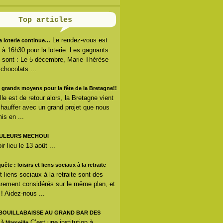
Top articles
Le rendez-vous est
la loterie continue…
s à 16h30 pour la loterie. Les gagnants
 sont : Le 5 décembre, Marie-Thérèse
 chocolats ...
 grands moyens pour la fête de la Bretagne!!
lle est de retour alors, la Bretagne vient
hauffer avec un grand projet que nous
is en ...
ULEURS MECHOUI
r lieu le 13 août ...
uête : loisirs et liens sociaux à la retraite
et liens sociaux à la retraite sont des
arement considérés sur le même plan, et
 ! Aidez-nous ...
 BOUILLABAISSE AU GRAND BAR DES
C’est une institution à
 Marseille