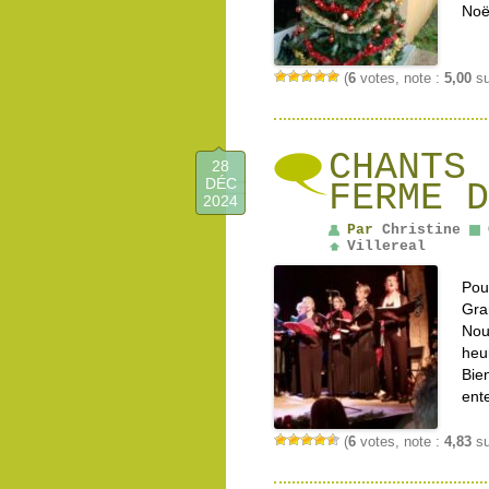
Noë
(
6
votes, note :
5,00
su
CHANTS 
28
DÉC
FERME D
2024
Par
Christine
Villereal
Pou
Gra
Nou
heu
Bie
ent
(
6
votes, note :
4,83
su