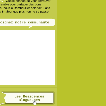
EN :
Quelle chance de vous retrouver
semble pour partager des bons
, nous à Rambouillet cela fait 2 ans
animateur que plus rien ne se passe.
joignez notre communauté
Les Résidences
Blogueuses