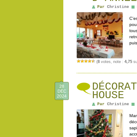
Par
Christine
C’e
pou
tou
ret
pui
(
8
votes, note :
4,75
su
DÉCORAT
28
DÉC
HOUSE
2024
Par
Christine
Mar
déc
sa
acc