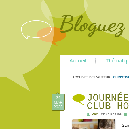
Main
Accueil
Thématiq
menu
ARCHIVES DE L’AUTEUR :
CHRISTIN
JOURNÉE
24
MAR
CLUB HO
2025
Par
Christine
Sam