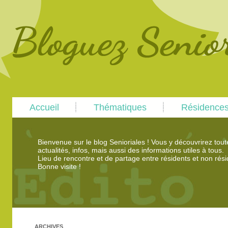
Main
Skip
Skip
Accueil
Thématiques
Résidence
menu
to
to
primary
secondary
content
content
Bienvenue sur le blog Senioriales ! Vous y découvrirez tou
actualités, infos, mais aussi des informations utiles à tous.
Lieu de rencontre et de partage entre résidents et non rési
Bonne visite !
ARCHIVES