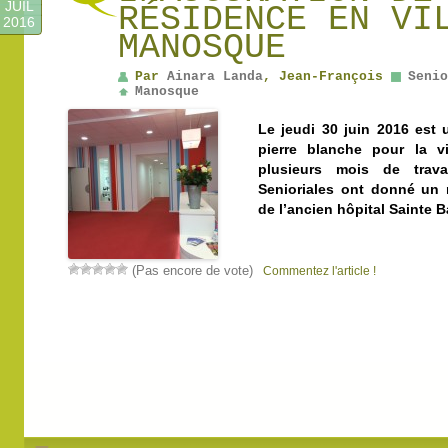
JUIL
RÉSIDENCE EN VI
2016
MANOSQUE
Par
Ainara Landa
, Jean-François
Senio
Manosque
Le jeudi 30 juin 2016 est
pierre blanche pour la v
plusieurs mois de trav
Senioriales ont donné un 
de l’ancien hôpital Sainte 
(Pas encore de vote)
Commentez l'article !