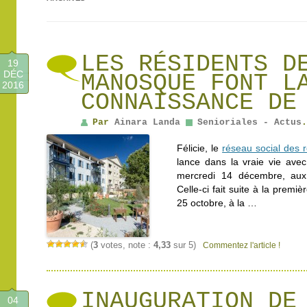
LES RÉSIDENTS D
19
DÉC
MANOSQUE FONT L
2016
CONNAISSANCE DE
Par
Ainara Landa
Senioriales - Actus
.
Félicie, le
réseau social des r
lance dans la vraie vie avec
mercredi 14 décembre, aux
Celle-ci fait suite à la premi
25 octobre, à la …
(
3
votes, note :
4,33
sur 5)
Commentez l'article !
INAUGURATION DE
04