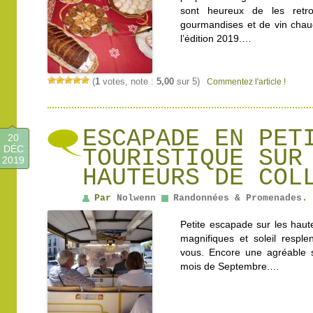
sont heureux de les retr
gourmandises et de vin chau
l’édition 2019.…
(
1
votes, note :
5,00
sur 5)
Commentez l'article !
ESCAPADE EN PET
20
DÉC
TOURISTIQUE SUR
2019
HAUTEURS DE COL
Par
Nolwenn
Randonnées & Promenades
.
Petite escapade sur les haut
magnifiques et soleil resple
vous. Encore une agréable s
mois de Septembre.…