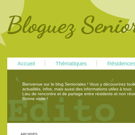
Main
Skip
Skip
Accueil
Thématiques
Résidence
menu
to
to
primary
secondary
content
content
Bienvenue sur le blog Senioriales ! Vous y découvrirez tou
actualités, infos, mais aussi des informations utiles à tous.
Lieu de rencontre et de partage entre résidents et non rési
Bonne visite !
ARCHIVES