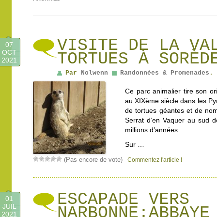
VISITE DE LA VA
07
OCT
TORTUES À SORÈD
2021
Par
Nolwenn
Randonnées & Promenades
.
Ce parc animalier tire son or
au XIXème siècle dans les Pyr
de tortues géantes et de no
Serrat d’en Vaquer au sud d
millions d’années.
Sur …
(Pas encore de vote)
Commentez l'article !
ESCAPADE VERS
01
JUIL
NARBONNE:ABBAYE
2021