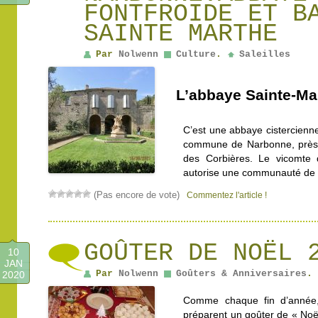
FONTFROIDE ET B
SAINTE MARTHE
Par
Nolwenn
Culture
.
Saleilles
L’abbaye Sainte-Mar
C’est une abbaye cistercienne 
commune de Narbonne, près d
des Corbières. Le vicomte
autorise une communauté de m
(Pas encore de vote)
Commentez l'article !
GOÛTER DE NOËL 
10
JAN
Par
Nolwenn
Goûters & Anniversaires
.
2020
Comme chaque fin d’année, 
préparent un goûter de « Noël 