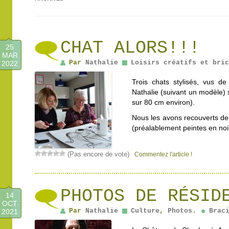
CHAT ALORS!!!
25
MAR
Par
Nathalie
Loisirs créatifs et bric
2022
Trois chats stylisés, vus d
Nathalie (suivant un modèle)
sur 80 cm environ).
Nous les avons recouverts de
(préalablement peintes en noi
(Pas encore de vote)
Commentez l'article !
PHOTOS DE RÉSID
14
OCT
Par
Nathalie
Culture
,
Photos
.
Brac
2021