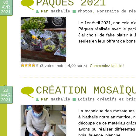
PÂQUES 2021
08
AVR
Par
Nathalie
Photos
,
Portraits de rés
2021
Le 1er Avril 2021, non cela n
Pâques réalisée avec le pack
J’ai choisi de faire plaisir 
seules en leur offrant de bo
(
3
votes, note :
4,00
sur 5)
Commentez l'article !
CRÉATION MOSAÏQ
29
MAR
Par
Nathalie
Loisirs créatifs et bric
2021
La technique des mosaïques 
à Nathalie notre animatrice, 
découpe de ce matériau grâce
avons pu réaliser différente
bois, faïence, planche …