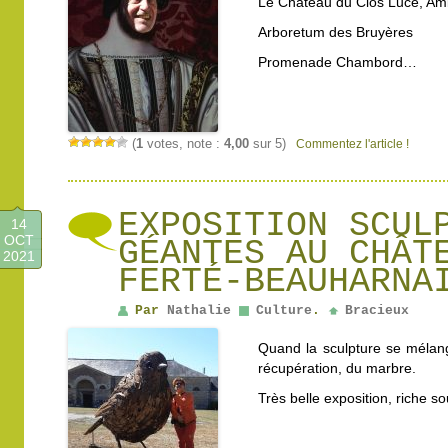
Le Château du Clos Lucé, Am
Arboretum des Bruyères
Promenade Chambord…
(
1
votes, note :
4,00
sur 5)
Commentez l'article !
EXPOSITION SCUL
14
OCT
GÉANTES AU CHÂT
2021
FERTÉ-BEAUHARNA
Par
Nathalie
Culture
.
Bracieux
Quand la sculpture se mélang
récupération, du marbre.
Très belle exposition, riche s