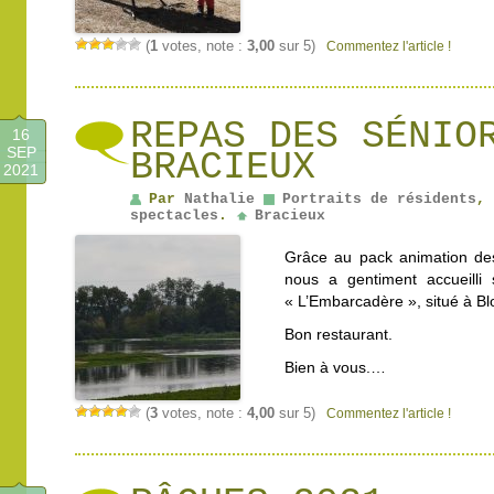
(
1
votes, note :
3,00
sur 5)
Commentez l'article !
REPAS DES SÉNIO
16
SEP
BRACIEUX
2021
Par
Nathalie
Portraits de résidents
,
spectacles
.
Bracieux
Grâce au pack animation des
nous a gentiment accueilli 
« L’Embarcadère », situé à Bl
Bon restaurant.
Bien à vous.…
(
3
votes, note :
4,00
sur 5)
Commentez l'article !