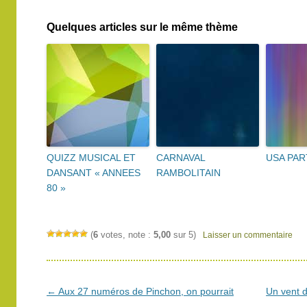
Quelques articles sur le même thème
QUIZZ MUSICAL ET
CARNAVAL
USA PAR
DANSANT « ANNEES
RAMBOLITAIN
80 »
(
6
votes, note :
5,00
sur 5)
Laisser un commentaire
Navigation
←
Aux 27 numéros de Pinchon, on pourrait
Un vent d