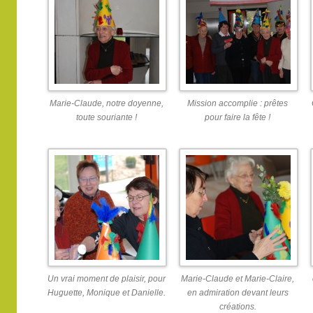
Marie-Claude, notre doyenne,
Mission accomplie : prêtes
toute souriante !
pour faire la fête !
Un vrai moment de plaisir, pour
Marie-Claude et Marie-Claire,
Huguette, Monique et Danielle.
en admiration devant leurs
créations.