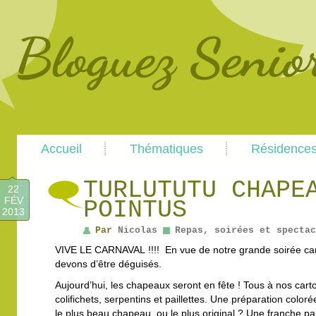
Main
Skip
Skip
Accueil
Thématiques
Résidence
menu
to
to
primary
secondary
content
content
TURLUTUTU CHAPE
22
FÉV
POINTUS
2013
Par
Nicolas
Repas, soirées et spectac
VIVE LE CARNAVAL !!!! En vue de notre grande soirée ca
devons d’être déguisés.
Aujourd’hui, les chapeaux seront en fête ! Tous à nos cart
colifichets, serpentins et paillettes. Une préparation coloré
le plus beau chapeau, ou le plus original ? Une franche par