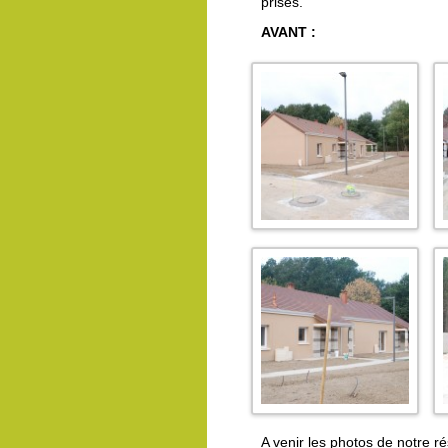
prises.
AVANT :
A venir les photos de notre r