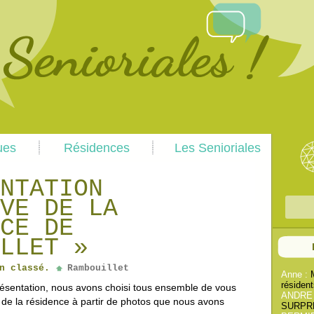
Skip
Skip
ues
Résidences
Les Senioriales
to
to
primary
secondary
content
content
NTATION
VE DE LA
R
CE DE
e
c
LLET »
h
n classé.
Rambouillet
e
Anne :
résident
présentation, nous avons choisi tous ensemble de vous
r
ANDRE
 de la résidence à partir de photos que nous avons
c
SURPREN