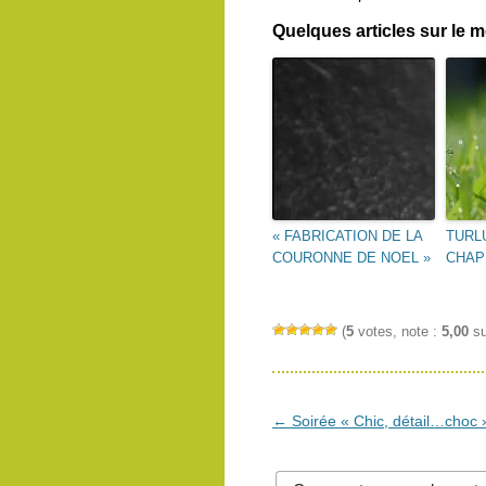
Quelques articles sur le
« FABRICATION DE LA
TURL
COURONNE DE NOEL »
CHAP
(
5
votes, note :
5,00
su
Navigation
←
Soirée « Chic, détail…choc »
des
articles