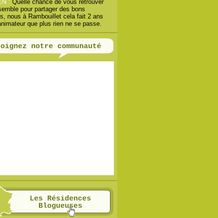
EN :
Quelle chance de vous retrouver
semble pour partager des bons
, nous à Rambouillet cela fait 2 ans
animateur que plus rien ne se passe.
joignez notre communauté
Les Résidences
Blogueuses