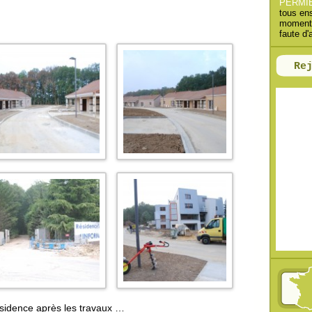
PERMI
h
tous en
moments
e
faute d'
r
Re
:
ésidence après les travaux …