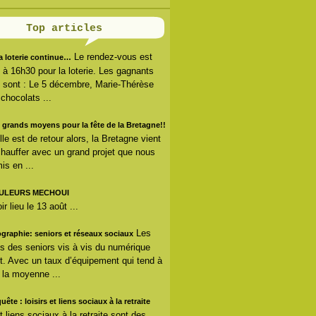
Top articles
Le rendez-vous est
la loterie continue…
s à 16h30 pour la loterie. Les gagnants
 sont : Le 5 décembre, Marie-Thérèse
 chocolats ...
 grands moyens pour la fête de la Bretagne!!
lle est de retour alors, la Bretagne vient
hauffer avec un grand projet que nous
is en ...
ULEURS MECHOUI
r lieu le 13 août ...
Les
ographie: seniors et réseaux sociaux
s des seniors vis à vis du numérique
. Avec un taux d’équipement qui tend à
r la moyenne ...
uête : loisirs et liens sociaux à la retraite
et liens sociaux à la retraite sont des