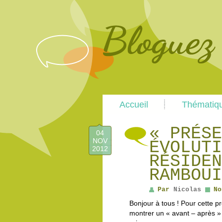
Main
Accueil
Thématiq
menu
« PRÉSE
04
NOV
ÉVOLUTI
2012
RÉSIDEN
RAMBOUI
Par
Nicolas
No
Bonjour à tous ! Pour cette 
montrer un « avant – après »