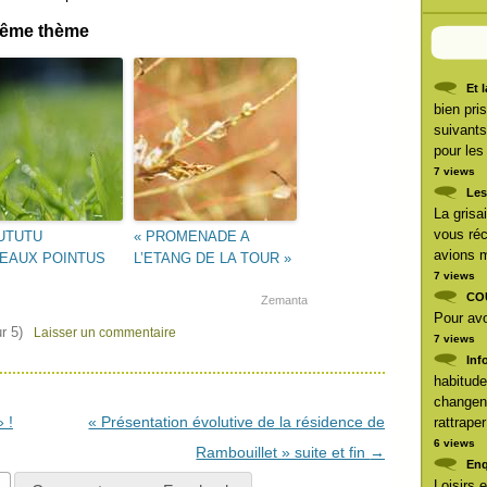
 même thème
Et 
bien pri
suivants
pour les
7 views
Les
La grisai
vous réc
UTUTU
« PROMENADE A
avions m
EAUX POINTUS
L’ETANG DE LA TOUR »
7 views
CO
Zemanta
Pour avoi
r 5)
Laisser un commentaire
7 views
Inf
habitude
changent
 !
« Présentation évolutive de la résidence de
rattrape
6 views
Rambouillet » suite et fin
→
Enq
Loisirs 