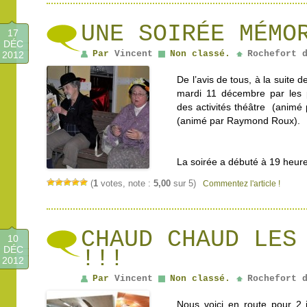
UNE SOIRÉE MÉMO
17
DÉC
Par
Vincent
Non classé.
Rochefort 
2012
De l’avis de tous, à la suite d
mardi 11 décembre par les pa
des activités théâtre (animé
(animé par Raymond Roux).
La soirée a débuté à 19 heur
(
1
votes, note :
5,00
sur 5)
Commentez l'article !
CHAUD CHAUD LES
10
DÉC
!!!
2012
Par
Vincent
Non classé.
Rochefort 
Nous voici en route pour 2 