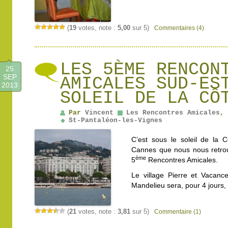
(
19
votes, note :
5,00
sur 5)
Commentaires (4)
LES 5ÈME RENCON
25
SEP
AMICALES SUD-ES
2013
SOLEIL DE LA CÔ
Par
Vincent
Les Rencontres Amicales
,
St-Pantaléon-les-Vignes
C’est sous le soleil de la 
Cannes que nous nous retro
ème
5
Rencontres Amicales.
Le village Pierre et Vacan
Mandelieu sera, pour 4 jours,
(
21
votes, note :
3,81
sur 5)
Commentaire (1)