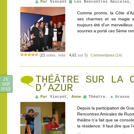
Par
Vincent
Les Rencontres Amicales
,
Comme promis, la Côte d’Az
ses charmes et sa magie e
toujours été d’un merveilleux
sourires a porté ces 5ème re
(
23
votes, note :
4,61
sur 5)
Commentaires (14)
THÉÂTRE SUR LA 
25
SEP
D’AZUR
2013
Par
Vincent
, Anne
Théatre
.
Grasse
Depuis la participation de Gr
Rencontres Amicales de Ruom
théâtre n’a fait que se consol
la résidence. Il faut dire que 
…