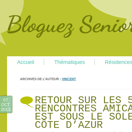
Main
Skip
Skip
Accueil
Thématiques
Résidence
menu
to
to
primary
secondary
content
content
ARCHIVES DE L’AUTEUR :
VINCENT
RETOUR SUR LES 
07
OCT
RENCONTRES AMIC
2013
EST SOUS LE SOL
CÔTE D’AZUR