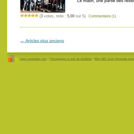
Le matin, une partie des rési
(
3
votes, note :
5,00
sur 5)
Commentaire (1)
Navigation
←
Articles plus anciens
des
articles
-
-
www.senioriales.com
Témoignages et avis de résidents
Blog ABC d’une Senioriale heu