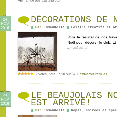
Animatrice des Casteljaloux
DÉCORATIONS DE 
24
NOV
Par
Emmanuelle
Loisirs créatifs et br
2016
Voilà le résultat de nos tra
Noël pour décorer le club. 
amusées!…
(
2
votes, note :
5,00
sur 5)
Commentez l'article !
LE BEAUJOLAIS N
24
NOV
EST ARRIVÉ!
2016
Par
Emmanuelle
Repas, soirées et spec