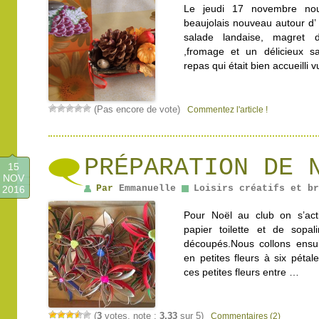
Le jeudi 17 novembre nous
beaujolais nouveau autour d’
salade landaise, magret
,fromage et un délicieux s
repas qui était bien accueilli
(Pas encore de vote)
Commentez l'article !
PRÉPARATION DE 
15
NOV
Par
Emmanuelle
Loisirs créatifs et br
2016
Pour Noël au club on s’act
papier toilette et de sopal
découpés.Nous collons ensu
en petites fleurs à six pétal
ces petites fleurs entre …
(
3
votes, note :
3,33
sur 5)
Commentaires (2)