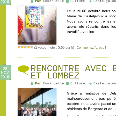
Par
Emmanuelle
Culture
.
Casteljalo
2016
Le jeudi 06 octobre nous so
Marie de Casteljaloux à l’oc
Nous avons rencontré les e
avons été répartis dans le
travaillé avec les …
(
1
votes, note :
5,00
sur 5)
Commentez l'article !
RENCONTRE AVEC 
08
NOV
ET LOMBEZ
2016
Par
Emmanuelle
Culture
.
Casteljalo
Grâce à l’initiative de Del
malheureusement pas pu êt
octobre, nous avons passé une
résidents de Bergerac et de 