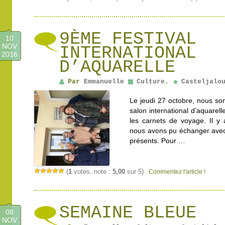
9ÈME FESTIVAL
10
NOV
INTERNATIONAL
2016
D’AQUARELLE
Par
Emmanuelle
Culture
.
Casteljalo
Le jeudi 27 octobre, nous so
salon international d’aquarell
les carnets de voyage. Il y a
nous avons pu échanger avec c
présents. Pour …
(
1
votes, note :
5,00
sur 5)
Commentez l'article !
SEMAINE BLEUE
08
NOV