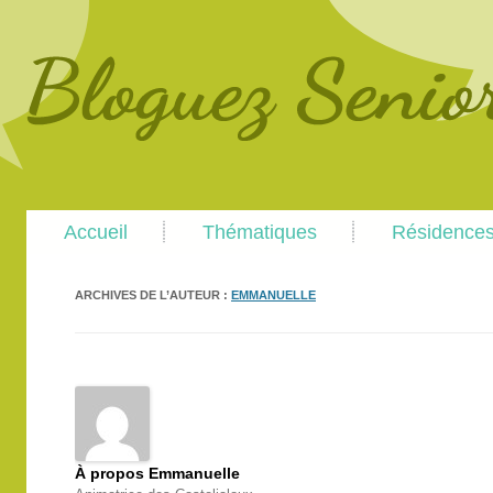
Main
Skip
Skip
Accueil
Thématiques
Résidence
menu
to
to
primary
secondary
content
content
ARCHIVES DE L’AUTEUR :
EMMANUELLE
À propos Emmanuelle