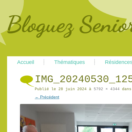
Main
Skip
Skip
Accueil
Thématiques
Résidence
menu
to
to
primary
secondary
content
content
IMG_20240530_12
Publié le
28 juin 2024
à
5792 × 4344
dan
← Précédent