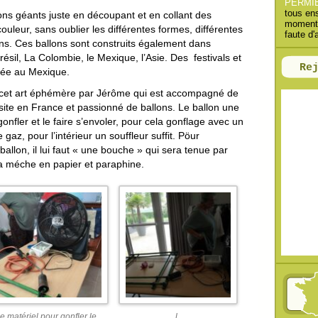
PERMI
h
tous en
lons géants juste en découpant et en collant des
moments
e
couleur, sans oublier les différentes formes, différentes
faute d'
r
ons. Ces ballons sont construits également dans
e Brésil, La Colombie, le Mexique, l’Asie. Des festivals et
Re
née au Mexique.
:
e cet art éphémère par Jérôme qui est accompagné de
isite en France et passionné de ballons. Le ballon une
le gonfler et le faire s’envoler, pour cela gonflage avec un
gaz, pour l’intérieur un souffleur suffit. Pöur
 ballon, il lui faut « une bouche » qui sera tenue par
a méche en papier et paraphine.
le matériel pour gonfler le
l