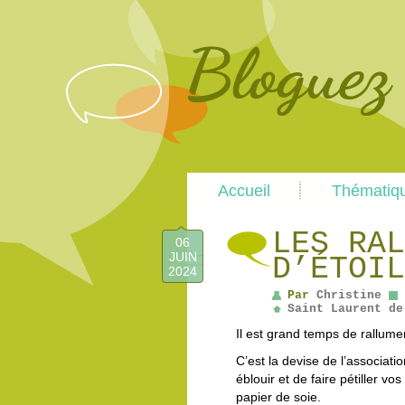
Main
Accueil
Thématiq
menu
LES RAL
06
JUIN
D’ÉTOIL
2024
Par
Christine
Saint Laurent de
Il est grand temps de rallumer
C’est la devise de l’associat
éblouir et de faire pétiller vo
papier de soie.