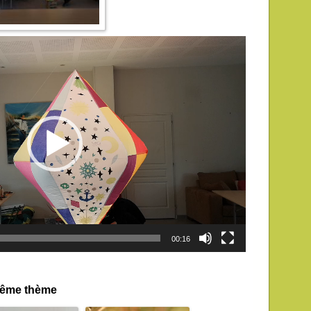
00:16
 même thème