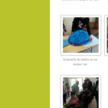
la bouche du ballon ou va
rentrer l’air