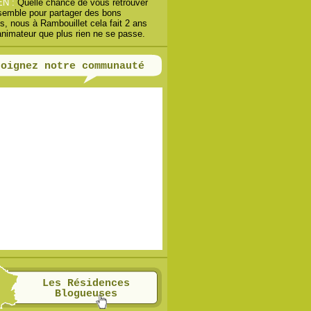
EN :
Quelle chance de vous retrouver
semble pour partager des bons
, nous à Rambouillet cela fait 2 ans
animateur que plus rien ne se passe.
joignez notre communauté
Les Résidences
Blogueuses