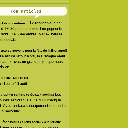
Top articles
Le rendez-vous est
la loterie continue…
s à 16h30 pour la loterie. Les gagnants
 sont : Le 5 décembre, Marie-Thérèse
 chocolats ...
 grands moyens pour la fête de la Bretagne!!
lle est de retour alors, la Bretagne vient
hauffer avec un grand projet que nous
is en ...
ULEURS MECHOUI
r lieu le 13 août ...
Les
ographie: seniors et réseaux sociaux
s des seniors vis à vis du numérique
. Avec un taux d’équipement qui tend à
r la moyenne ...
uête : loisirs et liens sociaux à la retraite
et liens sociaux à la retraite sont des