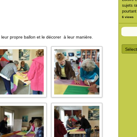
sujets r
pourtant
6 views
 leur propre ballon et le décorer à leur manière.
A
r
c
h
i
v
e
s
d
’
a
r
t
i
c
l
e
s