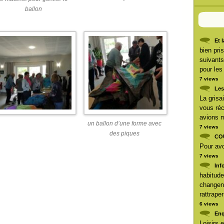
ballon
Et 
bien pri
suivants
pour les
7 views
Les
La grisai
vous réc
avions m
un ballon d’une forme avec
7 views
des piques
CO
Pour avoi
7 views
Inf
habitude
changent
rattrape
6 views
Enq
Loisirs 