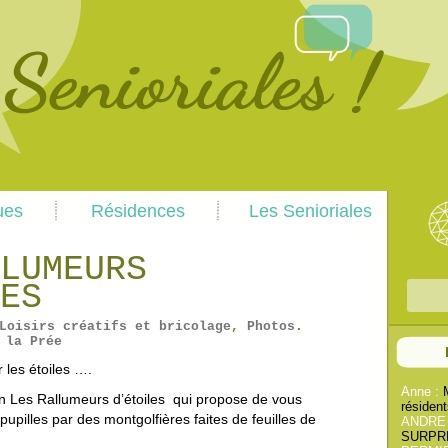
Skip
Skip
ues
Résidences
Les Senioriales
to
to
primary
secondary
content
content
LUMEURS
ES
R
e
Loisirs créatifs et bricolage
,
Photos
.
c
 la Prée
h
 les étoiles ….
e
Anne :
ion Les Rallumeurs d’étoiles qui propose de vous
résident
r
s pupilles par des montgolfières faites de feuilles de
ANDRE
c
SURPREN