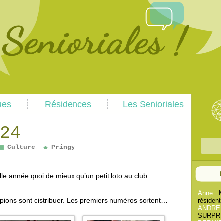
Skip
Skip
ues
Résidences
Les Senioriales
to
to
primary
secondary
content
content
24
R
Culture
.
Pringy
e
c
e année quoi de mieux qu’un petit loto au club
h
e
Anne :
es pions sont distribuer. Les premiers numéros sortent…
résident
r
ANDRE
c
SURPREN