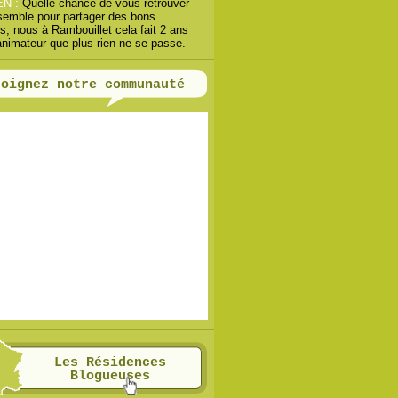
EN :
Quelle chance de vous retrouver
semble pour partager des bons
, nous à Rambouillet cela fait 2 ans
animateur que plus rien ne se passe.
joignez notre communauté
Les Résidences
Blogueuses