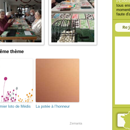
PERMI
h
tous en
moments
e
faute d'
r
Re
:
 même thème
mier loto de Médis
La potée à l’honneur
Zemanta