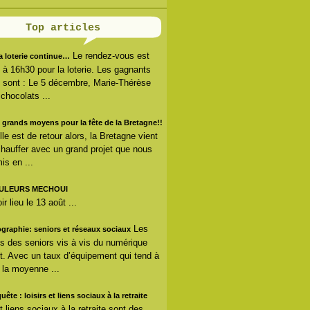
Top articles
Le rendez-vous est
la loterie continue…
s à 16h30 pour la loterie. Les gagnants
 sont : Le 5 décembre, Marie-Thérèse
 chocolats ...
 grands moyens pour la fête de la Bretagne!!
lle est de retour alors, la Bretagne vient
hauffer avec un grand projet que nous
is en ...
ULEURS MECHOUI
r lieu le 13 août ...
Les
ographie: seniors et réseaux sociaux
s des seniors vis à vis du numérique
. Avec un taux d’équipement qui tend à
r la moyenne ...
uête : loisirs et liens sociaux à la retraite
et liens sociaux à la retraite sont des