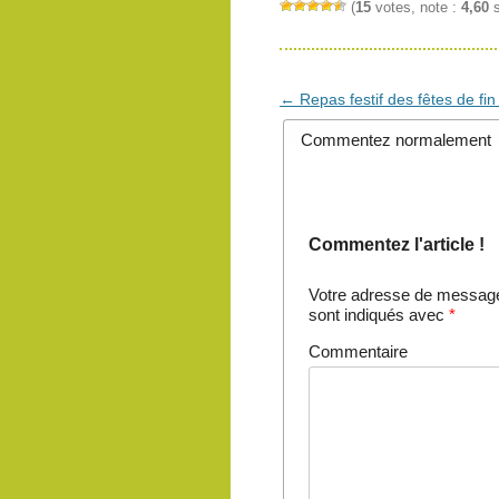
(
15
votes, note :
4,60
s
Navigation
←
Repas festif des fêtes de fi
des
Commentez normalement
articles
Commentez l'article !
Votre adresse de messager
sont indiqués avec
*
Commentaire