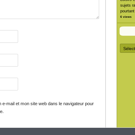
sujets r
pourtant
6 views
A
r
c
h
i
v
e
s
d
’
a
r
t
e-mail et mon site web dans le navigateur pour
i
c
e.
l
e
s