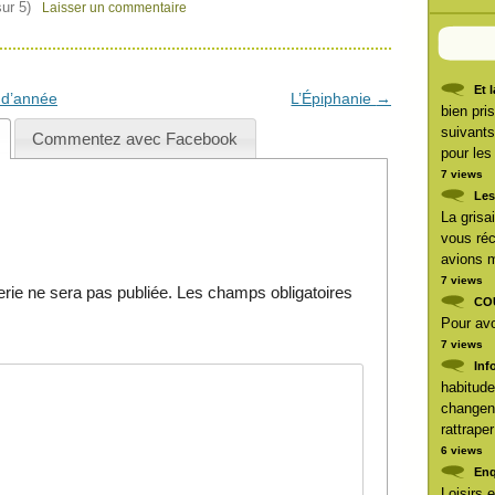
ur 5)
Laisser un commentaire
Et 
n d’année
L’Épiphanie
→
bien pri
suivants
Commentez avec Facebook
pour les
7 views
Les
La grisai
vous réc
avions m
7 views
ie ne sera pas publiée.
Les champs obligatoires
CO
Pour avoi
7 views
Inf
habitude
changent
rattrape
6 views
Enq
Loisirs 