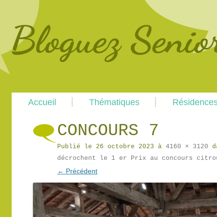
Main
Skip
Skip
Accueil
Thématiques
Résidence
menu
to
to
primary
secondary
content
content
CONCOURS 7
Publié le
26 octobre 2023
à
4160 × 3120
d
décrochent le 1 er Prix au concours citro
← Précédent