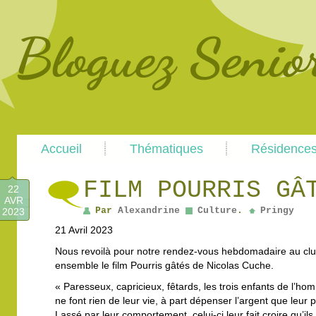
Main
Skip
Skip
Accueil
Thématiques
Résidence
menu
to
to
primary
secondary
content
content
FILM POURRIS GÂ
22
AVR
Par
Alexandrine
Culture
.
Pringy
2023
21 Avril 2023
Nous revoilà pour notre rendez-vous hebdomadaire au clu
ensemble le film Pourris gâtés de Nicolas Cuche.
« Paresseux, capricieux, fêtards, les trois enfants de l’ho
ne font rien de leur vie, à part dépenser l’argent que leu
Lassé par leur comportement, celui-ci leur fait croire qu’ils