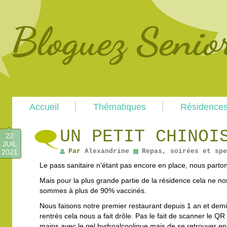
Main
Skip
Skip
Accueil
Thématiques
Résidence
menu
to
to
primary
secondary
content
content
UN PETIT CHINOI
22
JUIL
Par
Alexandrine
Repas, soirées et spe
2021
Le pass sanitaire n’étant pas encore en place, nous parton
Mais pour la plus grande partie de la résidence cela ne n
sommes à plus de 90% vaccinés.
Nous faisons notre premier restaurant depuis 1 an et d
rentrés cela nous a fait drôle. Pas le fait de scanner le Q
mains avec le gel hydroalcoolique mais de se retrouver e