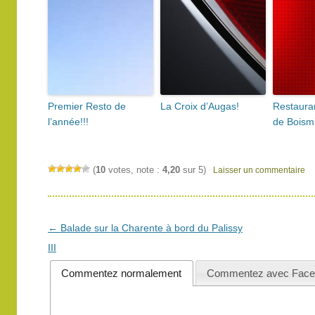
Premier Resto de
La Croix d’Augas!
Restaura
l’année!!!
de Boism
(
10
votes, note :
4,20
sur 5)
Laisser un commentaire
Navigation
←
Balade sur la Charente à bord du Palissy
des
III
articles
Commentez normalement
Commentez avec Face