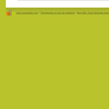
-
-
www.senioriales.com
Témoignages et avis de résidents
Blog ABC d’une Senioriale heu