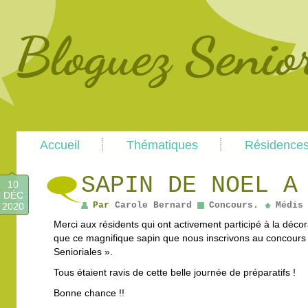
Main
Skip
Skip
Accueil
Thématiques
Résidence
menu
to
to
primary
secondary
content
content
SAPIN DE NOEL A
10
DÉC
Par
Carole Bernard
Concours
.
Médis
2020
Merci aux résidents qui ont activement participé à la décor
que ce magnifique sapin que nous inscrivons au concours
Senioriales ».
Tous étaient ravis de cette belle journée de préparatifs !
Bonne chance !!