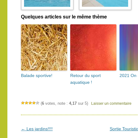
Quelques articles sur le même thème
Balade sportive!
Retour du sport
2021 On 
aquatique !
(
6
votes, note :
4,17
sur 5)
Laisser un commentaire
Navigation
←
Les jardins!!!!
Sortie Touris
des