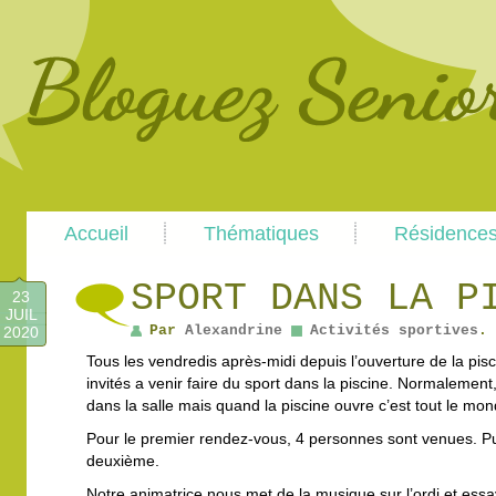
Main
Skip
Skip
Accueil
Thématiques
Résidence
menu
to
to
primary
secondary
content
content
SPORT DANS LA P
23
JUIL
Par
Alexandrine
Activités sportives
.
2020
Tous les vendredis après-midi depuis l’ouverture de la pisc
invités a venir faire du sport dans la piscine. Normalement,
dans la salle mais quand la piscine ouvre c’est tout le mon
Pour le premier rendez-vous, 4 personnes sont venues. Pu
deuxième.
Notre animatrice nous met de la musique sur l’ordi et ess