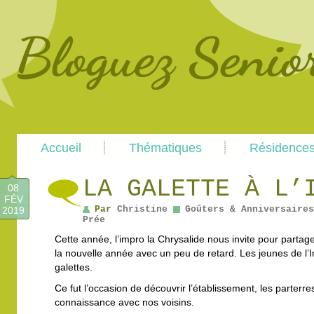
Main
Skip
Skip
Accueil
Thématiques
Résidence
menu
to
to
primary
secondary
content
content
LA GALETTE À L’
08
FÉV
Par
Christine
Goûters & Anniversaires
2019
Prée
Cette année, l’impro la Chrysalide nous invite pour partager
la nouvelle année avec un peu de retard. Les jeunes de l’I
galettes.
Ce fut l’occasion de découvrir l’établissement, les parterre
connaissance avec nos voisins.