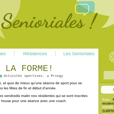
Skip
Skip
ues
Résidences
Les Senioriales
to
to
primary
secondary
content
content
 LA FORME!
R
Activités sportives
.
Pringy
e
 et quoi de mieux qu’une séance de sport pour se
c
s les fêtes de fin et début d’année.
h
s vendredis matin nos résidentes qui se sont inscrites
e
Anne :
b house pour une séance avec une coach.
résident
r
ANDRE
c
SURPREN