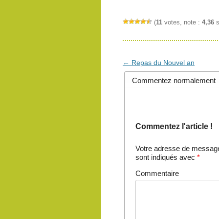
(
11
votes, note :
4,36
s
Navigation
←
Repas du Nouvel an
des
Commentez normalement
articles
Commentez l'article !
Votre adresse de messager
sont indiqués avec
*
Commentaire