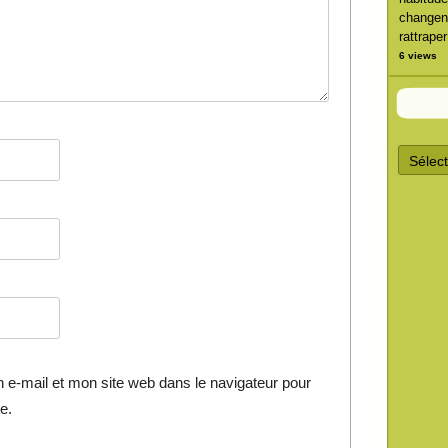
changent
rattrape
6 views
A
r
c
h
i
v
e
s
d
’
a
r
t
i
c
e-mail et mon site web dans le navigateur pour
l
e
e.
s