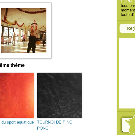
PERMI
h
tous en
moments
e
faute d'
r
Re
:
 même thème
 du sport aquatique
TOURNOI DE PING
PONG