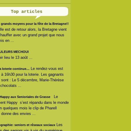
Top articles
 grands moyens pour la fête de la Bretagne!!
lle est de retour alors, la Bretagne vient
hauffer avec un grand projet que nous
is en ...
ULEURS MECHOUI
r lieu le 13 août ...
Le rendez-vous est
la loterie continue…
s à 16h30 pour la loterie. Les gagnants
 sont : Le 5 décembre, Marie-Thérèse
 chocolats ...
Le
Happy aux Senioriales de Grasse
nt Happy s’est répandu dans le monde
En quelques mois le clip de Pharell
 donne des envies ...
Les
ographie: seniors et réseaux sociaux
s des seniors vis à vis du numérique