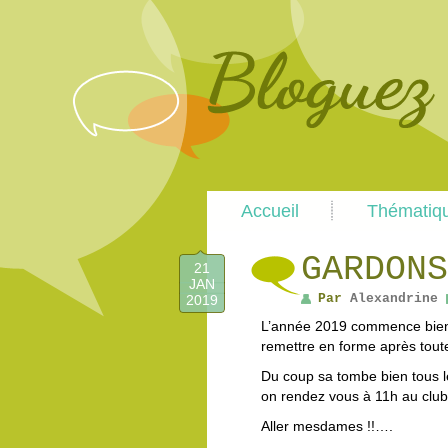
Main
Accueil
Thématiq
menu
GARDONS
21
JAN
Par
Alexandrine
2019
L’année 2019 commence bien,
remettre en forme après toute
Du coup sa tombe bien tous le
on rendez vous à 11h au clu
Aller mesdames !!….