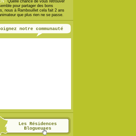
EN :
Quelle chance de vous retrouver
semble pour partager des bons
, nous à Rambouillet cela fait 2 ans
animateur que plus rien ne se passe.
joignez notre communauté
Les Résidences
Blogueuses