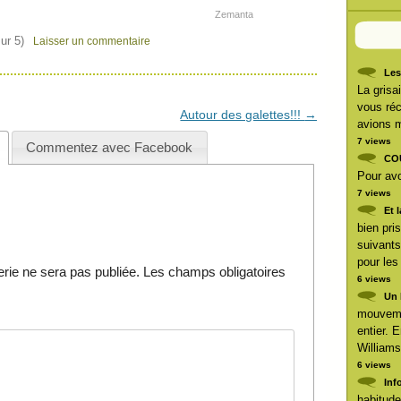
Zemanta
ur 5)
Laisser un commentaire
Les
La grisai
vous réc
Autour des galettes!!!
→
avions m
7 views
Commentez avec Facebook
CO
Pour avoi
7 views
Et 
bien pri
suivants
pour les
ie ne sera pas publiée.
Les champs obligatoires
6 views
Un 
mouveme
entier. 
Williams
6 views
Inf
habitude