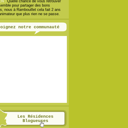
EN :
Quelle chance de vous retrouver
semble pour partager des bons
, nous à Rambouillet cela fait 2 ans
animateur que plus rien ne se passe.
joignez notre communauté
Les Résidences
Blogueuses