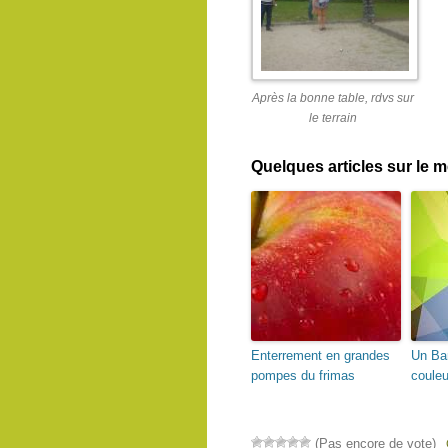
Après la bonne table, rdvs sur
le terrain
Quelques articles sur le
Enterrement en grandes
Un Ba
pompes du frimas
couleu
(Pas encore de vote)