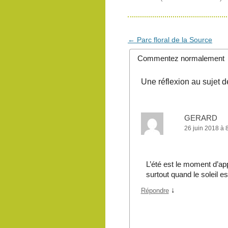
Navigation
←
Parc floral de la Source
des
Commentez normalement
articles
Une réflexion au sujet 
GERARD
26 juin 2018 à 
L’été est le moment d’app
surtout quand le soleil est
↓
Répondre