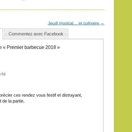
Jeudi musical… et culinaire
→
Commentez avec Facebook
de «
Premier barbecue 2018
»
8:58
récier ces rendez vous festif et distrayant,
 de la partie.