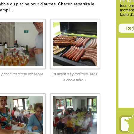
PERMI
h
abble ou piscine pour d’autres. Chacun repartira le
tous en
 rempli…
moments
e
faute d'
r
Re
:
 potion magique est servie
En avant les protéines, sans
le cholestérol !