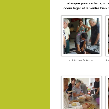
: pétanque pour certains, scr
coeur léger et le ventre bien
« Allumez le feu »
La