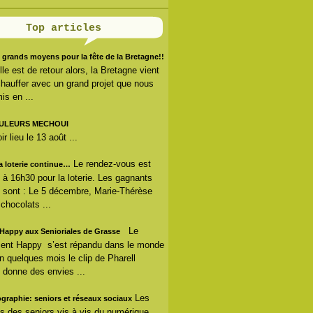
Top articles
 grands moyens pour la fête de la Bretagne!!
lle est de retour alors, la Bretagne vient
hauffer avec un grand projet que nous
is en ...
ULEURS MECHOUI
r lieu le 13 août ...
Le rendez-vous est
la loterie continue…
s à 16h30 pour la loterie. Les gagnants
 sont : Le 5 décembre, Marie-Thérèse
 chocolats ...
Le
Happy aux Senioriales de Grasse
nt Happy s’est répandu dans le monde
En quelques mois le clip de Pharell
 donne des envies ...
Les
ographie: seniors et réseaux sociaux
s des seniors vis à vis du numérique