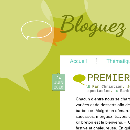
Main
Accueil
Thématiq
menu
PREMIER
24
JUIN
Par
Christian
, J
2018
spectacles
.
Ramb
Chacun d’entre nous se charge
variées et de desserts afin d
barbecue. Malgré un démarrage
saucisses, merguez, travers d
kir breton est le bienvenu. «
festive et chaleureuse. En gui