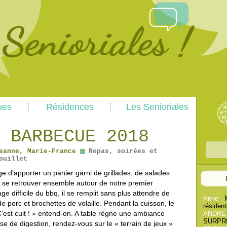
Skip
Skip
ues
Résidences
Les Senioriales
to
to
primary
secondary
content
content
 BARBECUE 2018
R
eanne, Marie-France
Repas, soirées et
ouillet
e
c
 d’apporter un panier garni de grillades, de salades
e se retrouver ensemble autour de notre premier
h
 difficile du bbq, il se remplit sans plus attendre de
e
Anne :
e porc et brochettes de volaille. Pendant la cuisson, le
résident
r
 C’est cuit ! » entend-on. A table règne une ambiance
ANDRE
c
SURPREN
se de digestion, rendez-vous sur le « terrain de jeux »