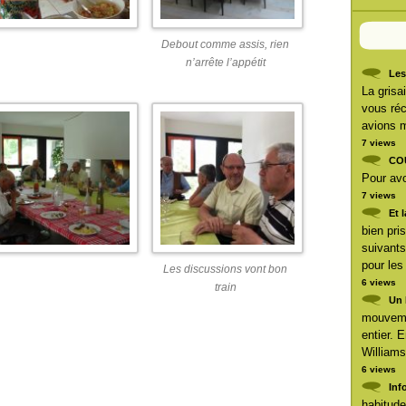
Debout comme assis, rien
n’arrête l’appétit
Les
La grisai
vous réc
avions m
7 views
CO
Pour avoi
7 views
Et 
bien pri
suivants
pour les
Les discussions vont bon
6 views
train
Un 
mouveme
entier. 
Williams
6 views
Inf
habitude