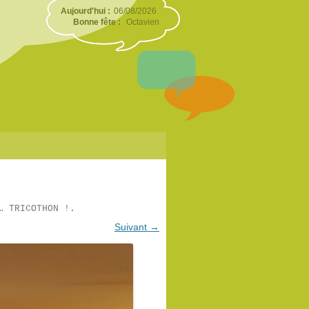
Aujourd'hui :
06/08/2026
Bonne fête :
Octavien
… TRICOTHON !
.
Suivant →