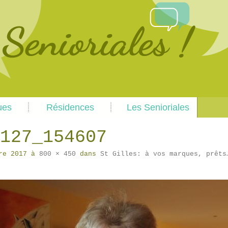
Skip
Skip
ues
Résidences
Les Senioriales
to
to
primary
secondary
content
content
127_154607
re 2017
à
800 × 450
dans
St Gilles: à vos marques, prêts