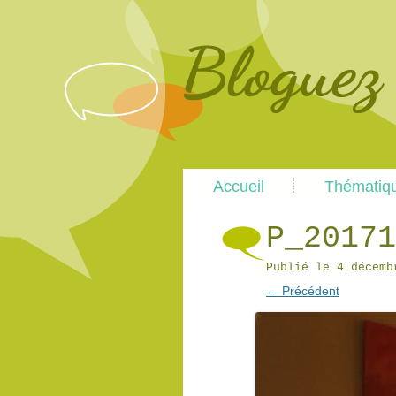
Main
Accueil
Thématiq
menu
P_20171
Publié le
4 décemb
← Précédent