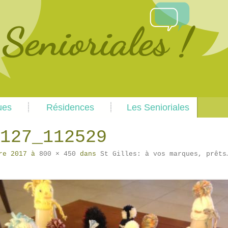
Skip
Skip
ues
Résidences
Les Senioriales
to
to
primary
secondary
content
content
127_112529
re 2017
à
800 × 450
dans
St Gilles: à vos marques, prêts