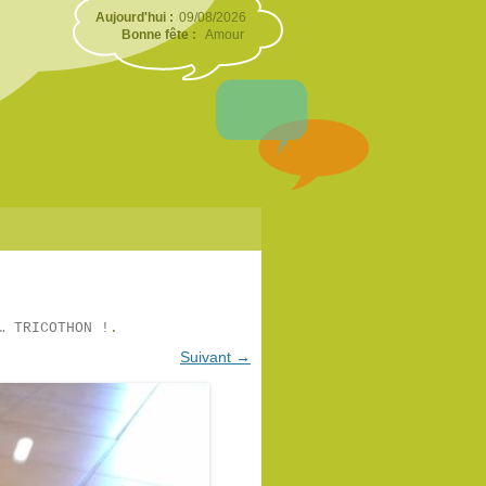
Aujourd'hui :
09/08/2026
Bonne fête :
Amour
… TRICOTHON !
.
Suivant →