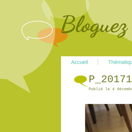
Main
Accueil
Thématiq
menu
P_20171
Publié le
4 décemb