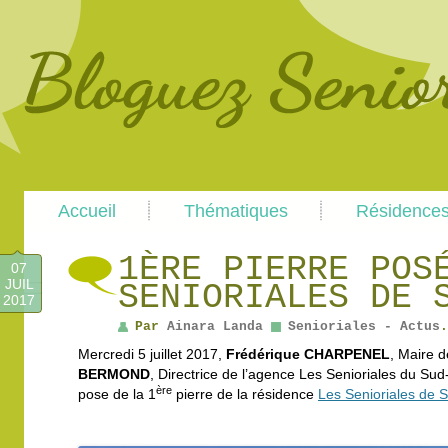
Main
Skip
Skip
Accueil
Thématiques
Résidence
menu
to
to
primary
secondary
content
content
1ÈRE PIERRE POS
07
JUIL
SENIORIALES DE 
2017
Par
Ainara Landa
Senioriales - Actus
.
Mercredi 5 juillet 2017,
Frédérique CHARPENEL
, Maire 
BERMOND
, Directrice de l’agence Les Senioriales du Sud
ère
pose de la 1
pierre de la résidence
Les Senioriales de 