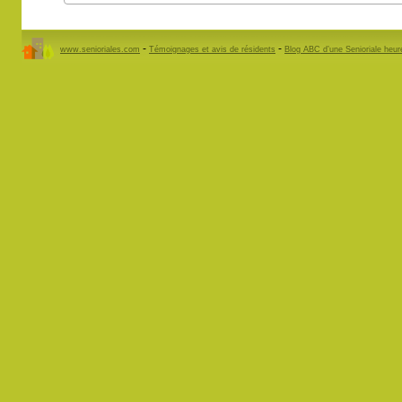
-
-
www.senioriales.com
Témoignages et avis de résidents
Blog ABC d’une Senioriale heu