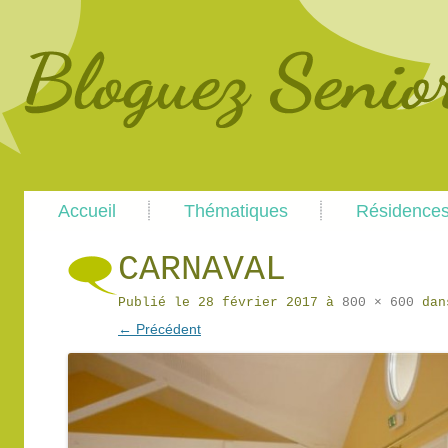
Main
Skip
Skip
Accueil
Thématiques
Résidence
menu
to
to
primary
secondary
content
content
CARNAVAL
Publié le
28 février 2017
à
800 × 600
da
← Précédent