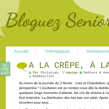
Main
Skip
Skip
Accueil
Thématiques
Résidence
menu
to
to
primary
secondary
content
content
A LA CRÊPE, À L
08
FÉV
Par
Christian
, l'équipe
Goûters & An
2017
Rambouillet
Au menu de la journée du 2 février : Loto et Chandeleur,
perspective ! L’excitation est au rendez-vous dès la distrib
quelques longs moments d’attente, les cris de victoire à 
font entendre. La distribution des lots bas son plein. Après 
réconfort pour tous…