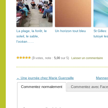
La plage, la forêt, le
Un horizon tout bleu
St Gilles
soleil, le sable,
tutoyé l
l’océan……
(
3
votes, note :
5,00
sur 5)
Laisser un commentaire
Navigation
←
Une journée chez Marie Guerzaille
Manneq
des
Commentez normalement
Commentez avec Face
articles