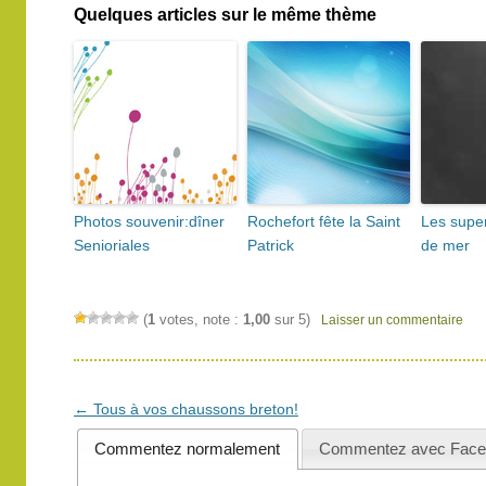
Quelques articles sur le même thème
Photos souvenir:dîner
Rochefort fête la Saint
Les supe
Senioriales
Patrick
de mer
(
1
votes, note :
1,00
sur 5)
Laisser un commentaire
Navigation
←
Tous à vos chaussons breton!
des
Commentez normalement
Commentez avec Face
articles