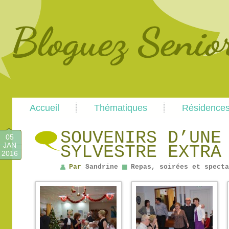
Main
Skip
Skip
Accueil
Thématiques
Résidence
menu
to
to
primary
secondary
content
content
SOUVENIRS D’UNE
05
JAN
SYLVESTRE EXTRA
2016
Par
Sandrine
Repas, soirées et specta