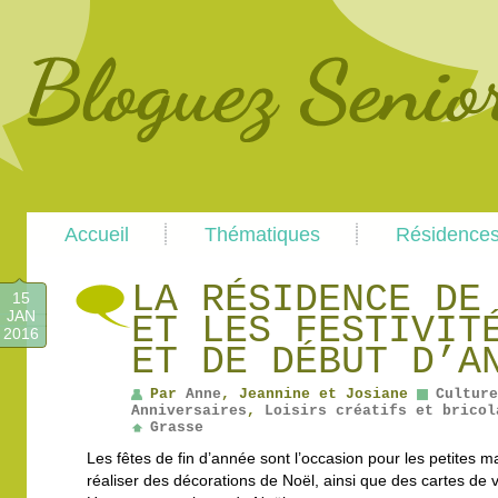
Main
Skip
Skip
Accueil
Thématiques
Résidence
menu
to
to
primary
secondary
content
content
LA RÉSIDENCE DE
15
JAN
ET LES FESTIVIT
2016
ET DE DÉBUT D’A
Par
Anne
, Jeannine et Josiane
Culture
Anniversaires
,
Loisirs créatifs et bricol
Grasse
Les fêtes de fin d’année sont l’occasion pour les petites
réaliser des décorations de Noël, ainsi que des cartes de 