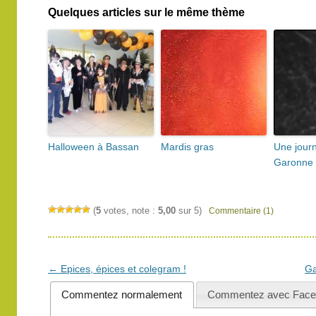
Quelques articles sur le même thème
Halloween à Bassan
Mardis gras
Une jour
Garonne
(
5
votes, note :
5,00
sur 5)
Commentaire (1)
Navigation
←
Epices, épices et colegram !
Ga
des
Commentez normalement
Commentez avec Face
articles