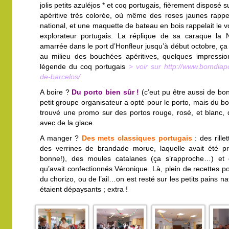
jolis petits azuléjos * et coq portugais, fièrement disposé s
apéritive très colorée, où même des roses jaunes rappe
national, et une maquette de bateau en bois rappelait le 
explorateur portugais. La réplique de sa caraque la Nao
amarrée dans le port d’Honfleur jusqu’à début octobre, ça t
au milieu des bouchées apéritives, quelques impressio
légende du coq portugais
>
voir sur http://www.bomdiapo
de-barcelos/
A boire ?
Du porto bien sûr !
(c’eut pu être aussi de bon
petit groupe organisateur a opté pour le porto, mais du bo
trouvé une promo sur des portos rouge, rosé, et blanc, q
avec de la glace.
A manger ?
Des mets classiques portugais
: des rille
des verrines de brandade morue, laquelle avait été pr
bonne!), des moules catalanes (ça s’rapproche…) et d
qu’avait confectionnés Véronique. Là, plein de recettes p
du chorizo, ou de l’ail…on est resté sur les petits pains n
étaient dépaysants ; extra !