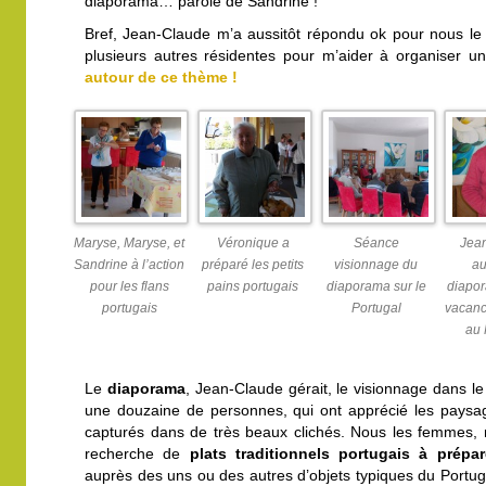
diaporama… parole de Sandrine !
Bref, Jean-Claude m’a aussitôt répondu ok pour nous le 
plusieurs autres résidentes pour m’aider à organiser u
autour de ce thème !
Maryse, Maryse, et
Véronique a
Séance
Jea
Sandrine à l’action
préparé les petits
visionnage du
au
pour les flans
pains portugais
diaporama sur le
diapo
portugais
Portugal
vacan
au 
Le
diaporama
, Jean-Claude gérait, le visionnage dans le 
une douzaine de personnes, qui ont apprécié les paysage
capturés dans de très beaux clichés. Nous les femmes,
recherche de
plats traditionnels portugais à prép
auprès des uns ou des autres d’objets typiques du Portug