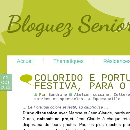
Main
Skip
Skip
Accueil
Thématiques
Résidence
menu
to
to
primary
secondary
content
content
COLORIDO E PORT
02
OCT
FESTIVA, PARA O
2015
Par
Sandrine
Atelier cuisine
,
Culture
soirées et spectacles
.
Equemauville
… Le Portugal coloré et festif, au clubhouse …
D’une discussion
avec Maryse et Jean-Claude, partis en
2 ans,
naissait ce projet
. Jean-Claude à chaque reto
diaporama de leurs photos. Pas les plus moches pho