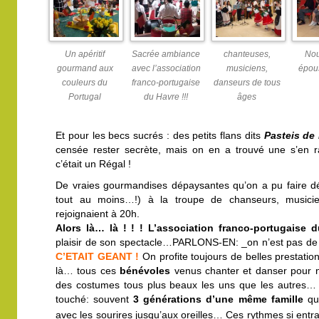
Un apéritif
Sacrée ambiance
chanteuses,
Nou
gourmand aux
avec l’association
musiciens,
épous
couleurs du
franco-portugaise
danseurs de tous
Portugal
du Havre !!!
âges
Et pour les becs sucrés : des petits flans dits
Pasteis de
censée rester secrète, mais on en a trouvé une s’en ra
c’était un Régal !
De vraies gourmandises dépaysantes qu’on a pu faire dég
tout au moins…!) à la troupe de chanseurs, musici
rejoignaient à 20h.
Alors là… là ! ! !
L’association franco-portugaise 
plaisir de son spectacle…PARLONS-EN: _on n’est pas de M
C’ETAIT GEANT !
On profite toujours de belles prestati
là… tous ces
bénévoles
venus chanter et danser pour 
des costumes tous plus beaux les uns que les autres… L’
touché: souvent
3 générations d’une même famille
qui
avec les sourires jusqu’aux oreilles… Ces rythmes
si
entra