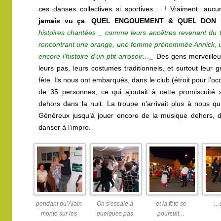
ces danses collectives si sportives… ! Vraiment: auc
jamais vu ça
.
QUEL ENGOUEMENT & QUEL DON 
histoires chantées _ comme leurs ancêtres revenant du tra
rencontrant une orange, une femme prénommée Annick, une
encore l’histoire d’un ptit arrosoir…_
Des gens merveilleu
leurs pas, leurs costumes traditionnels, et surtout leur 
fête. Ils nous ont embarqués, dans le club (étroit pour l’occ
de 35 personnes, ce qui ajoutait à cette promiscuité 
dehors dans la nuit. La troupe n’arrivait plus à nous qui
Généreux jusqu’à jouer encore de la musique dehors, de
danser à l’impro.
pendant qu’Alain
On s’essaie à
et la fête se
…d
monte sur les
quelques pas
poursuit…