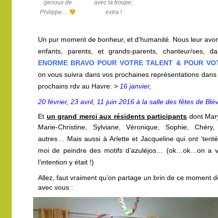
genoux de
avec la troupe;
Philippe…
extra !
Un pur moment de bonheur, et d’humanité. Nous leur avons
enfants, parents, et grands-parents, chanteur/ses, d
ENORME BRAVO POUR VOTRE TALENT & POUR VO
on vous suivra dans vos prochaines représentations dans l
prochains rdv au Havre:
>
16 janvier,
20 février,
23 avril, 11 juin
2016 à la salle des fêtes de Blév
Et
un grand merci aux résidents participants
dont Mar
Marie-Christine,
Sylviane,
Véronique, Sophie, Chéry,
autres…
Mais aussi à Arlette et Jacqueline qui ont ‘tent
moi de peindre des motifs d’azuléjos… (ok…ok…on a 
l’intention y était !)
Allez, faut vraiment qu’on partage un brin de ce moment de
avec vous :
Lecteur
vidéo