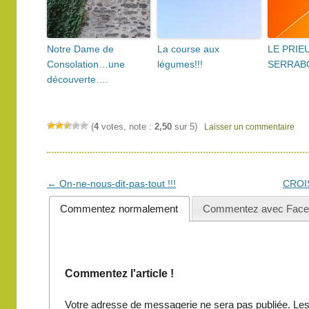
Notre Dame de
La course aux
LE PRIE
Consolation…une
légumes!!!
SERRAB
découverte….
(
4
votes, note :
2,50
sur 5)
Laisser un commentaire
Navigation
←
On-ne-nous-dit-pas-tout !!!
CROI
des
Commentez normalement
Commentez avec Face
articles
Commentez l'article !
Votre adresse de messagerie ne sera pas publiée.
Les