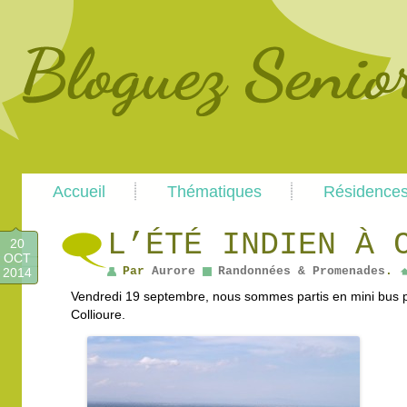
Main
Skip
Skip
Accueil
Thématiques
Résidence
menu
to
to
primary
secondary
content
content
L’ÉTÉ INDIEN À 
20
OCT
Par
Aurore
Randonnées & Promenades
.
2014
Vendredi 19 septembre, nous sommes partis en mini bus po
Collioure.