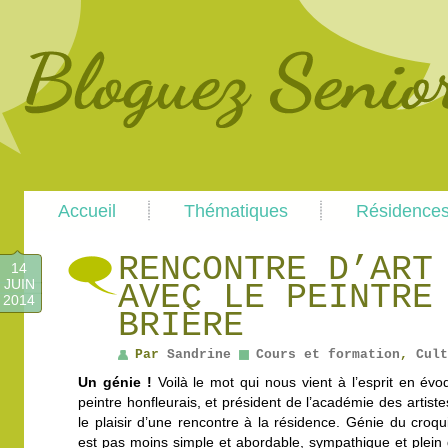
Main
Skip
Skip
Accueil
Thématiques
Résidence
menu
to
to
primary
secondary
content
content
RENCONTRE D’ART
14
JUIN
AVEC LE PEINTRE
2014
BRIÈRE
Par
Sandrine
Cours et formation
,
Cult
Un génie !
Voilà le mot qui nous vient à l’esprit en évoq
peintre honfleurais, et président de l’académie des artiste
le plaisir d’une rencontre à la résidence. Génie du croqu
est pas moins simple et abordable, sympathique et plein d