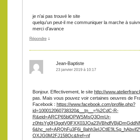
je n’ai pas trouvé le site
quelqu’un peut-il me communiquer la marche à suivr
merci d’avance
↓
Répondre
Jean-Baptiste
23 janvier 2019 à 10:17
Bonjour. Effectivement, le site
http://www.atelierfranck
pas. Mais vous pouvez voir certaines oeuvres de Fr
Facebook :
https://www.facebook.com/profile.php?
id=100012060738320&__tn__=%2CdC-R-
R&eid=ARCP65blOPWSMsQ3OmUr-
z0htsYg0H3ggtV0lFXX03JOa23VBhdfVBjiDmGdd
6&hc_ref=ARQhFu3F6i_8ahh3eIJCtlE9LSq_hAbvif
OXJG0M2FJ158Oc&fref=nf