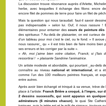
La discussion trouve résonance auprès d’Arlette, Michelin
herbe, avec lesquelles il échange des filons: encre d
encore filet de pommes de terre pour faire un filet de pê
Mais la question qui nous taraudait: faut-il savoir dessi
pas indispensable » selon lui. Ouf, il nous rassure !
élémentaires pour entamer des
cours de peinture dès
des spiritueux ? Au-delà de plaisanter, on est curieux de
d’un tableau pour moi c’est le ciel, ou le fond. » Il avoue
nous rassurer_ qu « il est très bien de faire moins bien 
ses erreurs et les corriger par la suite ».
« Ah, moi j’aime bien votre citation, Franck; si j’fais 
ressortirai ! » plaisante Sandrine l’animatrice.
Un artiste modeste et abordable, qui pourtant _au-delà de 
connaître au niveau
national et international
, et a é
comme l’un des 100 meilleurs peintres français, et exp
entre autres.
Après avoir bien échangé et trinqué à sa venue, trève de 
place à l’artiste:
Franck Brière a croqué, à l’impro, sur d
2 dessins successifs, qui sont apparus en quelqu
admirateurs (6 minutes chacun)
, le quai Ste Cather
typiques, puis la jetée est et le mât de signaux, toujours su