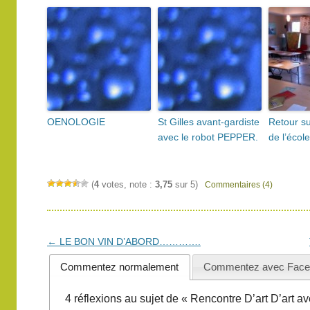
OENOLOGIE
St Gilles avant-gardiste
Retour su
avec le robot PEPPER.
de l’école
(
4
votes, note :
3,75
sur 5)
Commentaires (4)
Navigation
←
LE BON VIN D’ABORD………….
des
Commentez normalement
Commentez avec Face
articles
4 réflexions au sujet de «
Rencontre D’art D’art av