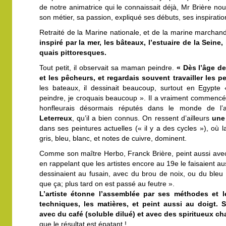
de notre animatrice qui le connaissait déjà, Mr Brière n
son métier, sa passion, expliqué ses débuts, ses inspiratio
Retraité de la Marine nationale, et de la marine marchande
inspiré par la mer, les bâteaux, l’estuaire de la Seine,
quais pittoresques.
Tout petit, il observait sa maman peindre.
« Dès l’âge de
et les pêcheurs, et regardais souvent travailler les pe
les bateaux, il dessinait beaucoup, surtout en Egypte «
peindre, je croquais beaucoup ». Il a vraiment commencé
honfleurais désormais réputés dans le monde de l’
Leterreux
, qu’il a bien connus. On ressent d’ailleurs
une
dans ses peintures actuelles (« il y a des cycles »), où la
gris, bleu, blanc, et notes de cuivre, dominent.
Comme son maître Herbo, Franck Brière, peint aussi avec 
en rappelant que les artistes encore au 19e le faisaient au
dessinaient au fusain, avec du brou de noix, ou du bleu
que ça; plus tard on est passé au feutre ».
L’artiste étonne l’assemblée par ses méthodes et l
techniques, les matières, et peint aussi au doigt. 
avec du café (soluble dilué) et avec des spiritueux ch
que le résultat est épatant !