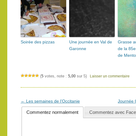
Soirée des pizzas
Une journée en Val de
Grasse a
Garonne
de la 85e
de Ment
(
5
votes, note :
5,00
sur 5)
Laisser un commentaire
Navigation
←
Les semaines de l’Occitanie
Journée 
des
Commentez normalement
Commentez avec Face
articles