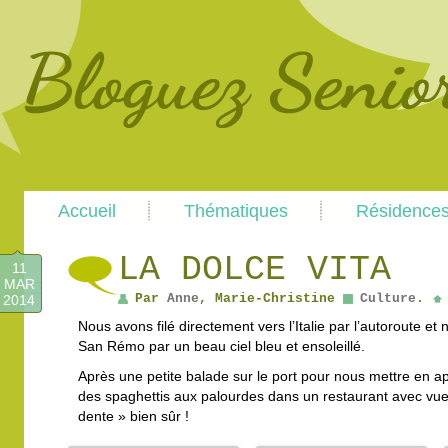
Main
Skip
Skip
Accueil
Thématiques
Résidence
menu
to
to
primary
secondary
content
content
LA DOLCE VITA
11
MAR
Par
Anne
, Marie-Christine
Culture
.
2014
Nous avons filé directement vers l’Italie par l’autoroute et 
San Rémo par un beau ciel bleu et ensoleillé.
Après une petite balade sur le port pour nous mettre en a
des spaghettis aux palourdes dans un restaurant avec vue 
dente » bien sûr !