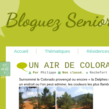
Main
Skip
Skip
Accueil
Thématiques
Résidence
menu
to
to
primary
secondary
content
content
UN AIR DE COLOR
07
AOÛ
Par
Philippe
Non classé.
Rochefort
T
2010
Surnommé le Colorado provençal ou encore « la Delphes ro
un endroit ou l’on peut admirer, les couleurs les plus flamb