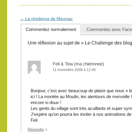
Navigation
←
La résidence de Meursac
des
Commentez normalement
Commentez avec Face
articles
Une réflexion au sujet de «
Le Challenge des blog
Feli & Tina (ma chiènnnee)
11 novembre 2008 à 12:40
Bonjour, c’est avec beaucoup de plaisir que nous » t
ici ! La montée au Moulin, les alentours de merveille !
encore si doux !
Les gents du village sont très acuillants et super sy
J’espère qu’on pourra les inviter à nos animations d
Feli
↓
Répondre