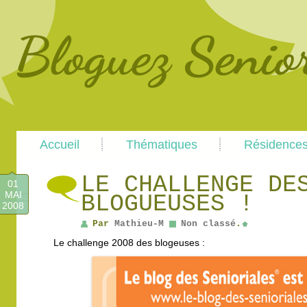
Main
Skip
Skip
Accueil
Thématiques
Résidence
menu
to
to
primary
secondary
content
content
LE CHALLENGE DE
01
MAI
BLOGUEUSES !
2008
Par
Mathieu-M
Non classé
.
Le challenge 2008 des blogeuses :