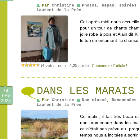
Par
Christine
Photos
,
Repas, soirées 
Laurent de la Prée
Cet après-midi nous accueillo
pour un tour de chants chan
jolie robe à pois et Alain dit
le ton en entamant la chanso
(
4
votes, note :
4,25
sur 5)
Commentez l'article !
DANS LES MARAIS
14
FÉV
Par
Christine
Non classé
,
Randonnées 
2024
Laurent de la Prée
Ce matin, il fait très beau e
une promenade dans les marai
ce n’était pas prévu au pro
temps nous a incitées à sortir.