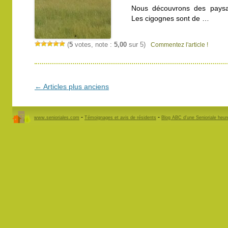
Nous découvrons des paysa
Les cigognes sont de …
(
5
votes, note :
5,00
sur 5)
Commentez l'article !
Navigation
←
Articles plus anciens
des
articles
-
-
www.senioriales.com
Témoignages et avis de résidents
Blog ABC d’une Senioriale heu