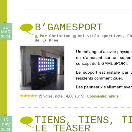
B’GAMESPORT
21
MAR
Par
Christine
Activités sportives
,
Ph
2024
de la Prée
Un mélange d’activité physique
en s’amusant sur un support 
concept de B’GAMESPORT.
Le support est installé par
résidents comment jouer.
Les panneaux s’allument ave
(
5
votes, note :
4,60
sur 5)
Commentez l'article !
TIENS, TIENS, T
15
FÉV
LE TEASER
2024