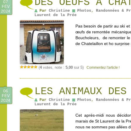
DES OEUFS À CHA
07
FÉV
Par
Christine
Photos
,
Randonnées & Pr
2024
Laurent de la Prée
Pas besoin de partir au ski e
œufs de remontée mécanique !!
Boucholeurs, de remonter le 
de Chatelaillon et ho surpris
(
4
votes, note :
5,00
sur 5)
Commentez l'article !
LES ANIMAUX DES
06
FÉV
Par
Christine
Photos
,
Randonnées & Pr
2024
Laurent de la Prée
Cet après-midi nous décidon
marais de St Laurent de la Pr
nous ne sommes pas allées da