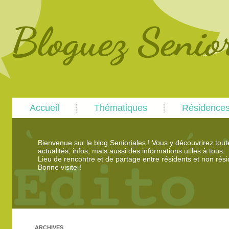
Main
Skip
Skip
Accueil
Thématiques
Résidence
menu
to
to
primary
secondary
content
content
Bienvenue sur le blog Senioriales ! Vous y découvrirez tou
actualités, infos, mais aussi des informations utiles à tous.
Lieu de rencontre et de partage entre résidents et non rési
Bonne visite !
ARCHIVES