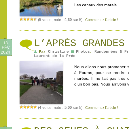
Les canaux des marais …
(
5
votes, note :
4,60
sur 5)
Commentez l'article !
L’APRÈS GRANDES
13
FÉV
Par
Christine
Photos
,
Randonnées & Pr
2024
Laurent de la Prée
Nous allons nous promener s
à Fouras, pour se rendre 
marées. Il ne fait pas trè
d’un bon pas. Nous arrivons v
…
(
4
votes, note :
5,00
sur 5)
Commentez l'article !