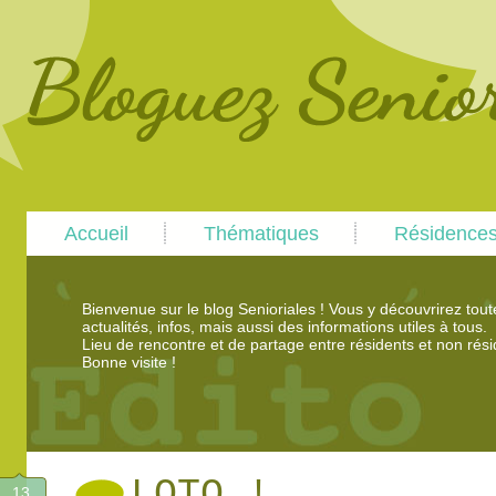
Main
Skip
Skip
Accueil
Thématiques
Résidence
menu
to
to
primary
secondary
content
content
Bienvenue sur le blog Senioriales ! Vous y découvrirez tou
actualités, infos, mais aussi des informations utiles à tous.
Lieu de rencontre et de partage entre résidents et non rési
Bonne visite !
LOTO !
13