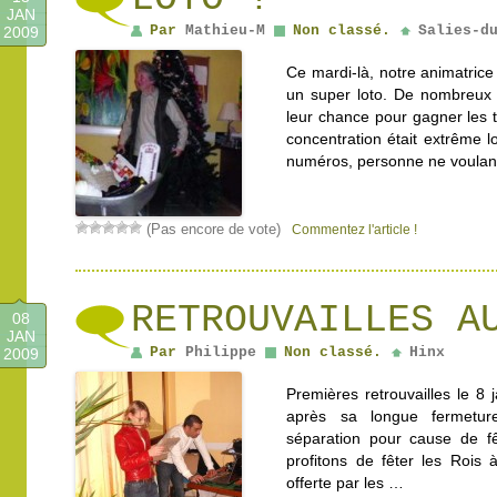
JAN
Par
Mathieu-M
Non classé.
Salies-d
2009
Ce mardi-là, notre animatric
un super loto. De nombreux 
leur chance pour gagner les tr
concentration était extrême 
numéros, personne ne voula
(Pas encore de vote)
Commentez l'article !
RETROUVAILLES A
08
JAN
Par
Philippe
Non classé.
Hinx
2009
Premières retrouvailles le 8
après sa longue fermetur
séparation pour cause de f
profitons de fêter les Rois 
offerte par les …