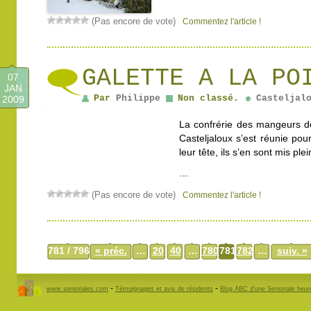
(Pas encore de vote)
Commentez l'article !
GALETTE A LA PO
07
JAN
Par
Philippe
Non classé.
Casteljal
2009
La confrérie des mangeurs de
Casteljaloux s’est réunie po
leur tête, ils s’en sont mis plei
…
(Pas encore de vote)
Commentez l'article !
781 / 796
« préc.
…
20
40
…
780
781
782
…
suiv. »
-
-
www.senioriales.com
Témoignages et avis de résidents
Blog ABC d’une Senioriale heu