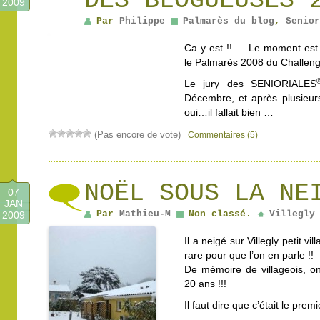
DES BLOGUEUSES 
2009
Par
Philippe
Palmarès du blog
,
Senior
Ca y est !!…. Le moment est 
le Palmarès 2008 du Challen
Le jury des SENIORIALES
Décembre, et après plusieurs
oui…il fallait bien …
(Pas encore de vote)
Commentaires (5)
NOËL SOUS LA NE
07
JAN
Par
Mathieu-M
Non classé.
Villegly
2009
Il a neigé sur Villegly petit v
rare pour que l’on en parle !!
De mémoire de villageois, on
20 ans !!!
Il faut dire que c’était le pre