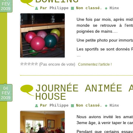
FÉV
Par
Philippe
Non classé.
Hinx
2009
Une fois par mois, après midi
monde se retrouve à l’ent
poignées de mains….
Une petite photo pour immorta
Les sportifs se sont donnés
…
(Pas encore de vote)
Commentez l'article !
JOURNÉE ANIMÉE 
04
FÉV
HOUSE
2009
Par
Philippe
Non classé.
Hinx
Nous avions invité les ama
3eme âge, à venir taper le ca
Pendant que certains essay