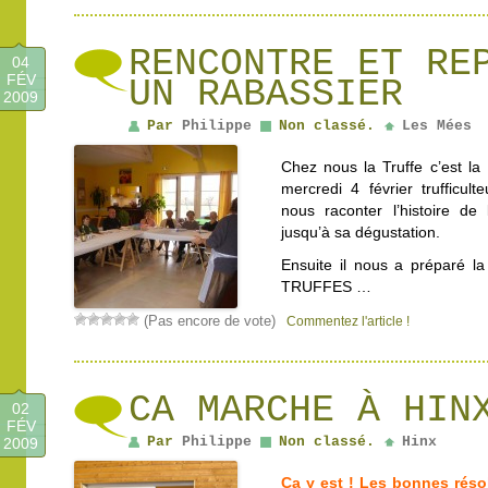
RENCONTRE ET RE
04
FÉV
UN RABASSIER
2009
Par
Philippe
Non classé.
Les Mées
Chez nous la Truffe c’est l
mercredi 4 février trufficul
nous raconter l’histoire de
jusqu’à sa dégustation.
Ensuite il nous a préparé
TRUFFES …
(Pas encore de vote)
Commentez l'article !
CA MARCHE À HIN
02
FÉV
Par
Philippe
Non classé.
Hinx
2009
Ça y est ! Les bonnes résol