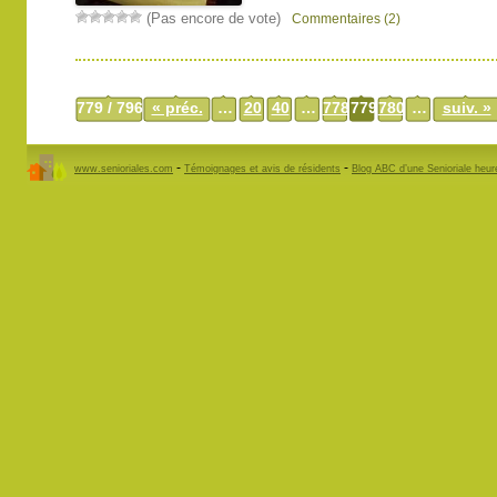
(Pas encore de vote)
Commentaires (2)
779 / 796
« préc.
…
20
40
…
778
779
780
…
suiv. »
-
-
www.senioriales.com
Témoignages et avis de résidents
Blog ABC d’une Senioriale heu