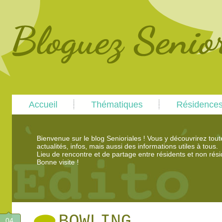
Main
Skip
Skip
Accueil
Thématiques
Résidence
menu
to
to
primary
secondary
content
content
Bienvenue sur le blog Senioriales ! Vous y découvrirez tou
actualités, infos, mais aussi des informations utiles à tous.
Lieu de rencontre et de partage entre résidents et non rési
Bonne visite !
BOWLING
04